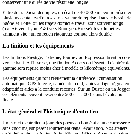
conservent une durée de vie résiduelle longue.
Entre deux Dacia identiques, un écart de 30 000 km peut représenter
plusieurs centaines d'euros sur la valeur de reprise. Dans le bassin de
Saône-et-Loire, où les trajets domicile-travail sont souvent longs
(axe A6 vers Lyon, A40 vers Bourg-en-Bresse), les kilomètres
grimpent vite : un entretien rigoureux compte alors double.
La finition et les équipements
Les finitions Prestige, Extreme, Journey ou Expression tirent la cote
vers le haut. À l'inverse, une finition Access ou Essential d'entrée de
gamme sera reprise moins cher à modèle et kilométrage équivalents.
Les équipements qui font réellement la différence : climatisation
automatique, GPS intégré, caméra de recul, jantes alliage, régulateur
adaptatif et aides à la conduite récentes. Sur un Duster ou un Jogger,
ces éléments peuvent peser entre 500 et 1 500 € dans l'évaluation
finale.
L'état général et l'historique d'entretien
Un carnet d'entretien à jour, des pneus en bon état et une carrosserie
sans choc majeur pèsent lourdement dans l'évaluation. Nos ateliers
de Villefranche-sur-Saône, Saint-Étienne, Mâcon, Roanne, Chalon-