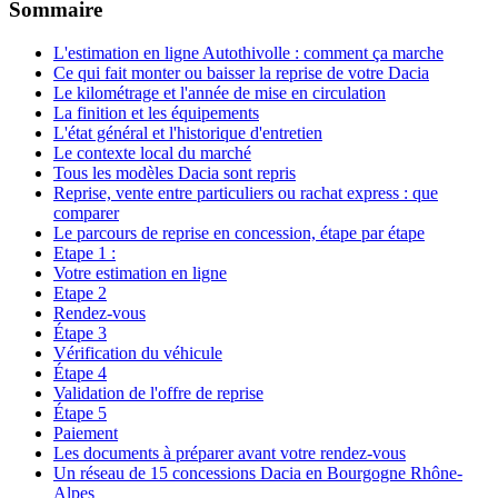
Sommaire
L'estimation en ligne Autothivolle : comment ça marche
Ce qui fait monter ou baisser la reprise de votre Dacia
Le kilométrage et l'année de mise en circulation
La finition et les équipements
L'état général et l'historique d'entretien
Le contexte local du marché
Tous les modèles Dacia sont repris
Reprise, vente entre particuliers ou rachat express : que
comparer
Le parcours de reprise en concession, étape par étape
Etape 1 :
Votre estimation en ligne
Etape 2
Rendez-vous
Étape 3
Vérification du véhicule
Étape 4
Validation de l'offre de reprise
Étape 5
Paiement
Les documents à préparer avant votre rendez-vous
Un réseau de 15 concessions Dacia en Bourgogne Rhône-
Alpes